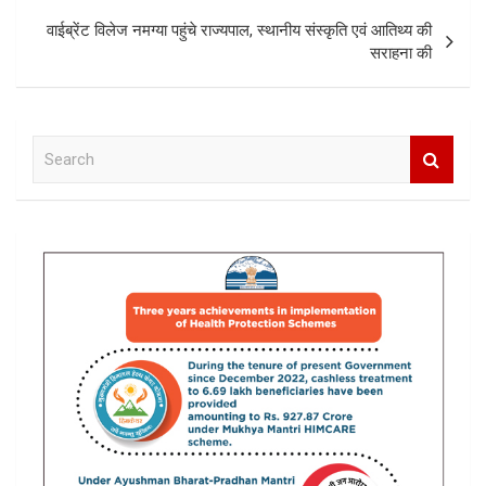
वाईब्रेंट विलेज नमग्या पहुंचे राज्यपाल, स्थानीय संस्कृति एवं आतिथ्य की
सराहना की
S
e
a
r
c
h