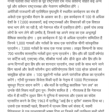
नैन्सी पेलोसी तथा भारत के पूर्व राष्ट्रपति राम नाथ कोविन्द सहित कई अन्य
पूर्व और वर्तमान राष्ट्राध्यक्ष और नेतागण सम्मिलित होंगे ।
अमेरिकी राजधानी की प्रतिष्ठित पृष्ठभूमि में स्थापित कार्यक्रम का मंच ही
अकेले एक फुटबॉल मैदान के आकार का है। इस कार्यक्रम में 100 से अधिक
देशों के 17,000 कलाकारों, कई राष्ट्राध्यक्षों और विचारकों की एक विशाल
सभा भाग लेने जा रही है, जो नेशनल मॉल में एकत्रित होगी। इसमें पांच लाख
लोगों के भाग लेने की उम्मीद है, जिससे यह अपने तरह का एक अभूतपूर्व
वैश्विक समारोह होगा । इस कार्यक्रम में 50 से अधिक प्रदर्शन सम्मिलित हैं:
जिनमे 1,000 गायकों और नर्तकों के साथ एक पारंपरिक चीनी सांस्कृतिक
प्रदर्शन। 7,000 नर्तकों के साथ एक गरबा उत्सव। लाइव सिम्फनी के साथ
700 भारतीय शास्त्रीय नर्तकों द्वारा नृत्य प्रदर्शन। हिप-हॉप की 50वीं वर्षगांठ
पर कर्टिस ब्लो, एसएचए-रॉक, सीक्वेंस गर्ल्स और डीजे कूल और हिप हॉप के
अन्य दिग्गजों द्वारा हिप हॉप का शानदार प्रदर्शन, तथा उसी के साथ माने जाने
किंग चार्ल्स और केली फॉरमैन द्वारा कोरियोग्राफ किये 100 ब्रेक डांसर्स का
सामूहिक ब्रेक डांस । 100 यूक्रेनी नर्तक अपने पारंपरिक हॉपक का प्रदर्शन
करेंगे। ग्रैमी पुरस्कार विजेता मिकी फ्री के नेतृत्व में 1000 गिटारवादक
सुमधुर गिटार वादन करेंगे । बॉब मार्ले के प्रसिद्ध क्लासिक “वन लव” का
उनके पोते स्किप मार्ले द्वारा पुनः निर्माण शामिल है । गौरतलब है कि नेशनल
मॉल में ही मार्टिन लूथर किंग ने दुनिया में समानता और एकता का संदेश
प्रसारित करने के लिए 1963 में प्रसिद्ध “आई हैव ए ड्रीम” वक्तव्य दिया था।
उससे एक शताब्दी पहले, शिकागो में प्रथम विश्व धर्म संसद में, स्वामी
विवेकानन्द ने एक प्रभावशाली भाषण दिया था जिसने वहाँ उपस्थित सभी लोगों