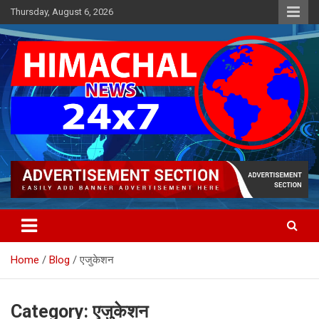
Skip
Thursday, August 6, 2026
to
content
Himachal's leading Electronic Media Channel
Himachal News 24×7
Home
Blog
एजुकेशन
Category:
एजुकेशन