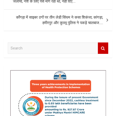
navigation
जलाया, नशे के लिए पैसे मांग रहा था, नहीं दिए….
काँगड़ा में साइबर ठगों पर तीन लेडी सिंघम ने कसा शिकंजा; कांगड़ा,
हमीरपुर और कुल्लू पुलिस ने पकड़े चालबाज…..
S
e
a
r
c
h