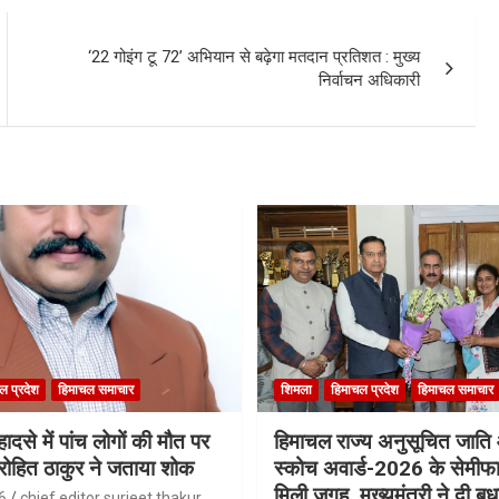
‘22 गोइंग टू 72’ अभियान से बढ़ेगा मतदान प्रतिशत : मुख्य
निर्वाचन अधिकारी
ल प्रदेश
हिमाचल समाचार
शिमला
हिमाचल प्रदेश
हिमाचल समाचार
ादसे में पांच लोगों की मौत पर
हिमाचल राज्य अनुसूचित जात
री रोहित ठाकुर ने जताया शोक
स्कोच अवार्ड-2026 के सेमीफा
मिली जगह, मुख्यमंत्री ने दी बध
6
chief editor surjeet thakur