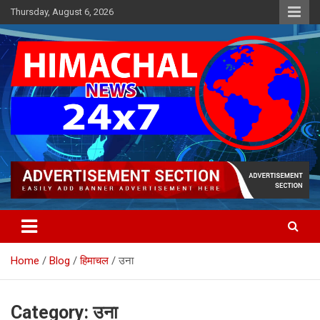
Skip
Thursday, August 6, 2026
to
content
Himachal's leading Electronic Media Channel
Himachal News 24×7
Home
Blog
हिमाचल
उना
Category:
उना