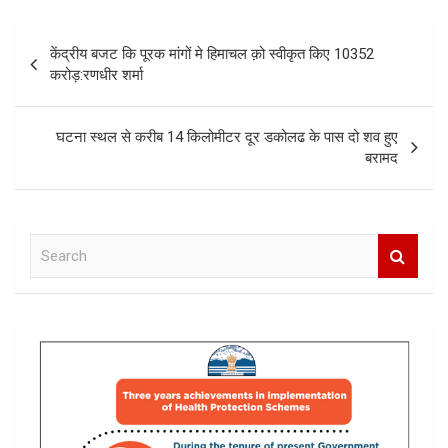
Post
केंद्रीय बजट कि पूरक मांगों मे हिमाचल क़ो स्वीकृत किए 10352
navigation
करोड़:रणधीर शर्मा
घटना स्थल से करीब 14 किलोमीटर दूर डकोलढ के पास दो शव हुए
बरामद
S
e
a
r
c
h