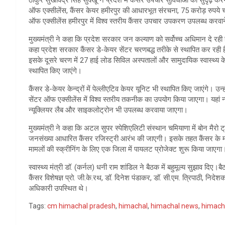
ठाकुर सुखविंद्र सिंह सुक्खू ने प्रदेश में कैंसर उपचार सुविधाओं को सुदृ
ऑफ एक्सीलेंस, कैंसर केयर हमीरपुर की आधारभूत संरचना, 75 करोड़ रुपये चमिय
ऑफ एक्सीलेंस हमीरपुर में विश्व स्तरीय कैंसर उपचार उपकरण उपलब्ध करवान
मुख्यमंत्री ने कहा कि प्रदेश सरकार जन कल्याण को सर्वोच्च अधिमान दे रही है 
कहा प्रदेश सरकार कैंसर डे-केयर सेंटर चरणबद्ध तरीके से स्थापित कर रही है
इसके दूसरे चरण में 27 हाई लोड सिविल अस्पतालों और सामुदायिक स्वास्थ्य केन्द्
स्थापित किए जाएंगे।
कैंसर डे-केयर केन्द्रों में पेल्लीएटिव केयर यूनिट भी स्थापित किए जाएंगे। उन्
सेंटर ऑफ एक्सीलेंस में विश्व स्तरीय तकनीक का उपयोग किया जाएगा। यहां न्
न्यूक्लियर लैब और साइकलोट्रोन भी उपलब्ध करवाया जाएगा।
मुख्यमंत्री ने कहा कि अटल सुपर स्पेशिएलिटी संस्थान चमियाणा में बोन मैरो ट्
जनसंख्या आधारित कैंसर रजिस्ट्री आरंभ की जाएगी। इसके तहत कैंसर के मामल
मामलों की स्क्रीनिंग के लिए एक जिला में पायलट प्रोजेक्ट शुरू किया जाएगा
स्वास्थ्य मंत्री डॉ. (कर्नल) धनी राम शांडिल ने बैठक में बहुमूल्य सुझाव दिए।
कैंसर विशेषज्ञ प्रो. जी.के.रथ, डॉ. दिनेश पंडाकर, डॉ. सी.एम. त्रिपाठी, निदेशक
अधिकारी उपस्थित थे।
Tags:
cm himachal pradesh
,
himachal
,
himachal news
,
himach