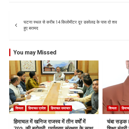
Post
घटना स्थल से करीब 14 किलोमीटर दूर डकोलढ के पास दो शव
navigation
हुए बरामद
You may Missed
शिमला
हिमाचल प्रदेश
हिमाचल समाचार
शिमला
हिमाच
हिमाचल में खनिज राजस्व में तीन वर्षों में
चंबा सड़क ह
70% की बढ़ोतरी, पर्यावरण संरक्षण के साथ
शिक्षा मंत्