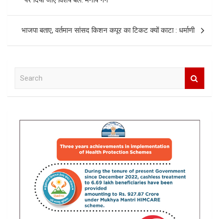
पर दिया जाए विशेष बल: मनीष गर्ग
भाजपा बताए, वर्तमान सांसद किशन कपूर का टिकट क्यों काटा : धर्माणी
S
e
a
r
c
h