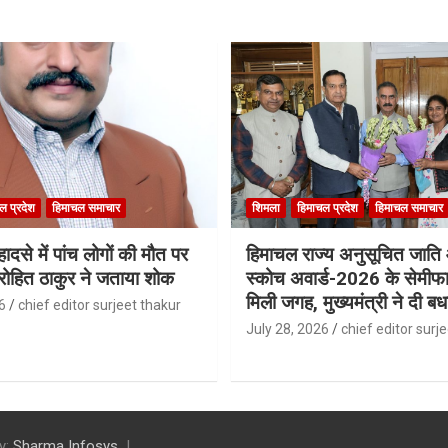
ल प्रदेश
हिमाचल समाचार
शिमला
हिमाचल प्रदेश
हिमाचल समाचार
ादसे में पांच लोगों की मौत पर
हिमाचल राज्य अनुसूचित जात
री रोहित ठाकुर ने जताया शोक
स्कोच अवार्ड-2026 के सेमीफा
मिली जगह, मुख्यमंत्री ने दी बध
6
chief editor surjeet thakur
July 28, 2026
chief editor surj
y:
Sharma Infosys