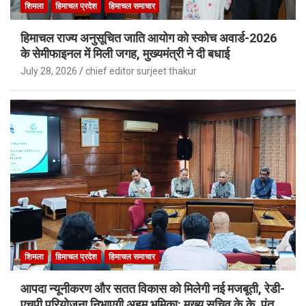
शिमला
हिमाचल प्रदेश
हिमाचल समाचार
हिमाचल राज्य अनुसूचित जाति आयोग को स्कोच अवार्ड-2026
के सेमीफाइनल में मिली जगह, मुख्यमंत्री ने दी बधाई
July 28, 2026
chief editor surjeet thakur
शिमला
हिमाचल प्रदेश
हिमाचल समाचार
आपदा न्यूनीकरण और सतत विकास को मिलेगी नई मजबूती, रेडी-
एचपी परियोजना निभाएगी अहम भूमिका: मुख्य सचिव के.के. पंत