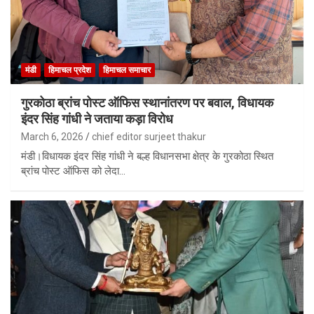
मंडी
हिमाचल प्रदेश
हिमाचल समाचार
गुरकोठा ब्रांच पोस्ट ऑफिस स्थानांतरण पर बवाल, विधायक
इंदर सिंह गांधी ने जताया कड़ा विरोध
March 6, 2026
chief editor surjeet thakur
मंडी।विधायक इंदर सिंह गांधी ने बल्ह विधानसभा क्षेत्र के गुरकोठा स्थित
ब्रांच पोस्ट ऑफिस को लेदा…