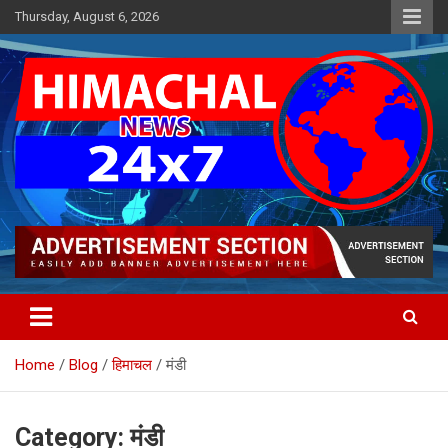
Skip
Thursday, August 6, 2026
to
content
Himachal's leading Electronic Media Channel
Himachal News 24×7
Home
Blog
हिमाचल
मंडी
Category:
मंडी