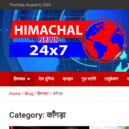
Skip
Thursday, August 6, 2026
to
content
Himachal's leading Electronic Media Channel
Himachal News 24×7
हिमाचल
देश दुनिया
क्राइम
गुड स्टोरी
एजुकेशन
र
Home
Blog
हिमाचल
काँगड़ा
Category:
काँगड़ा